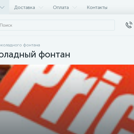
Доставка
Оплата
Контакты
околадного фонтана
коладный фонтан