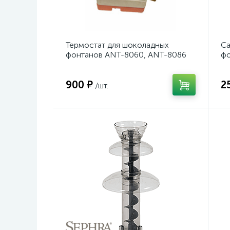
Термостат для шоколадных
Са
фонтанов ANT-8060, ANT-8086
фо
900 ₽
2
/шт.