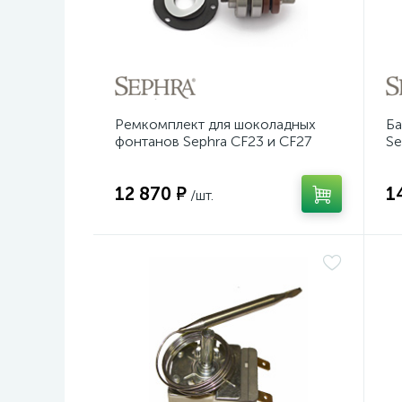
Ремкомплект для шоколадных
Ба
фонтанов Sephra CF23 и CF27
Se
ме
12 870 ₽
1
/шт.