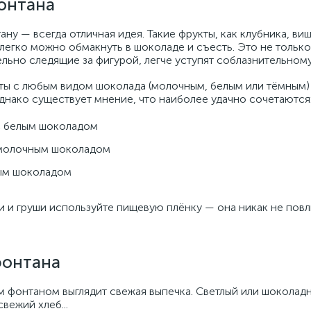
онтана
у — всегда отличная идея. Такие фрукты, как клубника, виш
легко можно обмакнуть в шоколаде и съесть. Это не только
тельно следящие за фигурой, легче уступят соблазнительному
ты с любым видом шоколада (молочным, белым или тёмным) 
нако существует мнение, что наиболее удачно сочетаются
 с белым шоколадом
с молочным шоколадом
ным шоколадом
 и груши используйте пищевую плёнку — она никак не повли
фонтана
фонтаном выглядит свежая выпечка. Светлый или шоколадны
вежий хлеб...