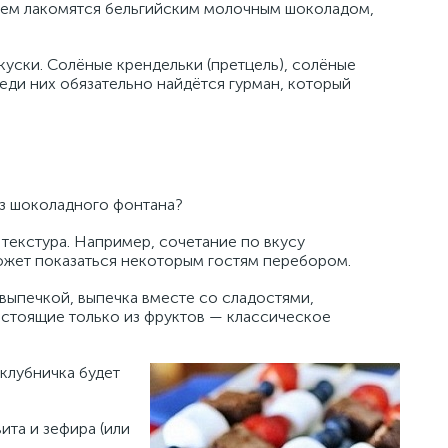
вием лакомятся бельгийским молочным шоколадом,
куски. Солёные крендельки (претцель), солёные
еди них обязательно найдётся гурман, который
из шоколадного фонтана?
 текстура. Например, сочетание по вкусу
ожет показаться некоторым гостям перебором.
выпечкой, выпечка вместе со сладостями,
остоящие только из фруктов — классическое
клубничка будет
ита и зефира (или