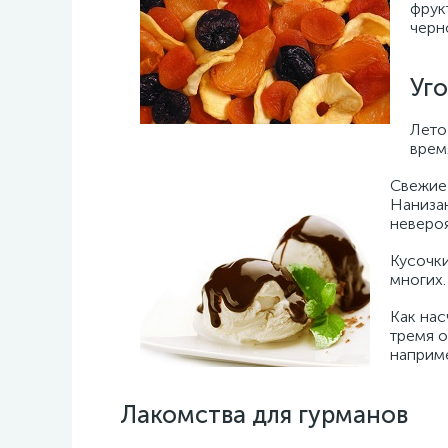
фрук
черн
Уг
Лето
врем
Свежие 
Нанизан
невероя
Кусочк
многих.
Как на
тремя 
наприм
Лакомства для гурманов