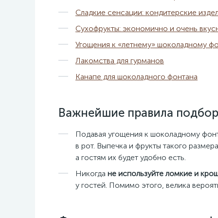
Сладкие сенсации: кондитерские изде
Сухофрукты: экономично и очень вкус
Угощения к «летнему» шоколадному ф
Лакомства для гурманов
Канапе для шоколадного фонтана
Важнейшие правила подбор
Подавая угощения к шоколадному фон
в рот. Выпечка и фрукты такого разме
а гостям их будет удобно есть.
Никогда
не используйте ломкие и кро
у гостей. Помимо этого, велика вероят