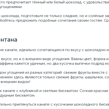
кто предпочитает тёмный или белый шоколад, с удовольст
угощениями.
шоколада, подготовьте не только сладкие, но и солёные за
 бойтесь предложить подобные сочетания своим гостям. Ср
онтана
ие канапе, идеально сочетающиеся по вкусу с шоколадом 
о вкусе, но и о внешнем виде угощения. Важны цвет, форма и
аффина кажется удачным, но два кусочка выпечки подряд м
ом угощения из разных категорий: свежие фрукты вместе с 
ением здесь являются только свежие фрукты: шашлычки, с
 внешним видом!
 канапе с клубникой и светлым бисквитом. Сочная красная 
здушным бисквитом.
ательно приглянуться канапе с кусочками шоколадного бискв