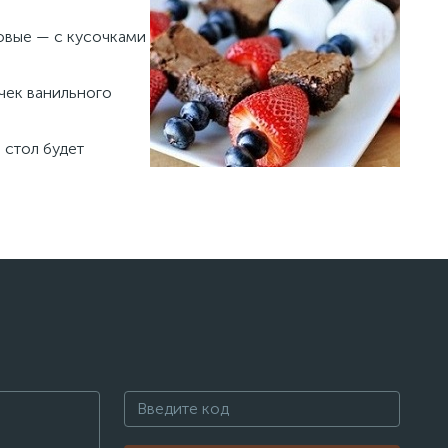
зовые — с кусочками
чек ванильного
 стол будет