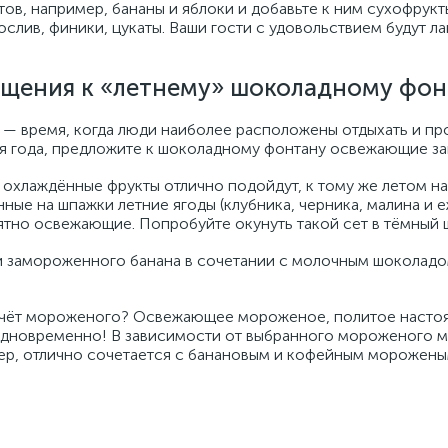
тов, например, бананы и яблоки и добавьте к ним сухофрукты
ослив, финики, цукаты. Ваши гости с удовольствием будут 
ощения к «летнему» шоколадному фон
 — время, когда люди наиболее расположены отдыхать и пр
я года, предложите к шоколадному фонтану освежающие за
охлаждённые фрукты отлично подойдут, к тому же летом на 
ные на шпажки летние ягоды (клубника, черника, малина и еж
тно освежающие. Попробуйте окунуть такой сет в тёмный 
и замороженного банана в сочетании с молочным шоколадо
счёт мороженого? Освежающее мороженое, политое настоя
одновременно! В зависимости от выбранного мороженого м
ер, отлично сочетается с банановым и кофейным морожены